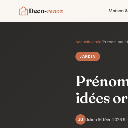
Deco-
renov
Maison &
Maison & Déco
Accueil
/
Jardin
/
Prénom pour h
Travaux & Bricolage
JARDIN
Immobilier
Prénom 
Jardin
idées o
Contact
JU
Julien
·
16 févr. 2026
·
9 