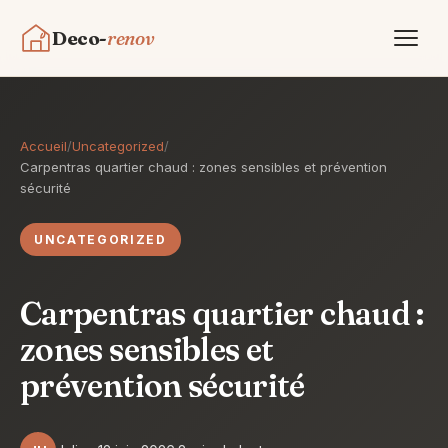
Deco-
renov
Maison & Déco
Accueil
/
Uncategorized
/
Carpentras quartier chaud : zones sensibles et prévention
Travaux & Bricolage
sécurité
Immobilier
UNCATEGORIZED
Jardin
Carpentras quartier chaud :
zones sensibles et
Contact
prévention sécurité
Nos inspirations